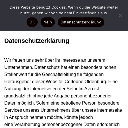
Zum
Diese Website benutzt Cookies. Wenn du die Website weiter
Inhalt
nutzt, gehen wir von deinem Einverständnis aus.
springen
OK
Nein
Datenschutzerklärung
Datenschutzerklärung
Wir freuen uns sehr über Ihr Interesse an unserem
Unternehmen. Datenschutz hat einen besonders hohen
Stellenwert für die Geschäftsleitung für folgenden
Herausgeber dieser Website: Corleone Oldenburg. Eine
Nutzung der Internetseiten der Sefhetin Avci ist
grundsätzlich ohne jede Angabe personenbezogener
Daten möglich. Sofern eine betroffene Person besondere
Services unseres Unternehmens über unsere Internetseite
in Anspruch nehmen möchte, könnte jedoch
eine Verarbeitung personenbezogener Daten erforderlich